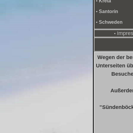
•
Kreta
•
Santorin
•
Schweden
Impres
•
Wegen der be
Unterseiten ü
Besucher
Außerdem
"Sündenböck