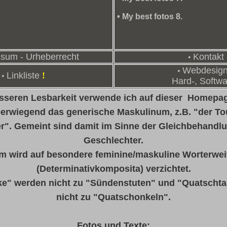
•
My best fotos 8.
sum - Urheberrecht
Kontakt
•
Webdesign
•
Linkliste
!
•
Hard-,
Softwa
sseren Lesbarkeit verwende ich auf dieser Homepag
berwiegend das generische Maskulinum, z.B. "der Tou
". Gemeint sind damit im Sinne der Gleichbehandl
Geschlechter.
 wird auf besondere feminine/maskuline Worterwe
(Determinativkomposita) verzichtet.
e" werden nicht zu "Sündenstuten" und "Quatschta
nicht zu "Quatschonkeln".
Fotos und Texte: