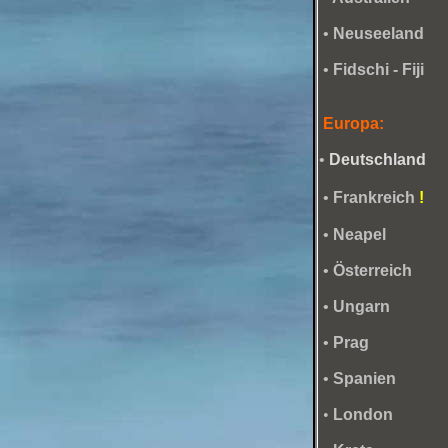
•
Neuseeland
•
Fidschi - Fiji
Europa:
•
Deutschland
•
Frankreich
!
•
Neapel
•
Österreich
•
Ungarn
•
Prag
•
Spanien
•
London