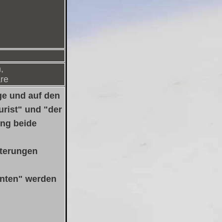
,
re
e und auf den
rist" und "der
ung beide
iterungen
nten" werden