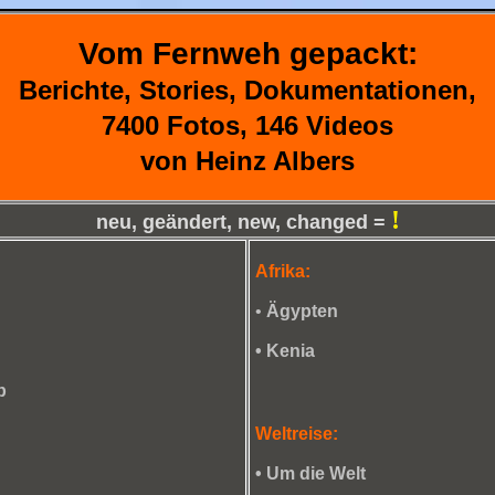
Vom Fernweh gepackt:
Berichte, Stories, Dokumentationen,
7400 Fotos, 146 Videos
von Heinz Albers
!
neu, geändert, new, changed =
Afrika:
•
Ägypten
•
Kenia
p
Weltreise:
•
Um die Welt