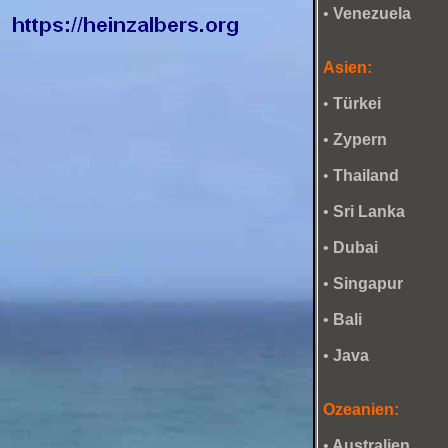
•
Venezuela
Asien:
•
Türkei
•
Zypern
•
Thailand
•
Sri Lanka
•
Dubai
•
Singapur
•
Bali
•
Java
Ozeanien:
•
Australien