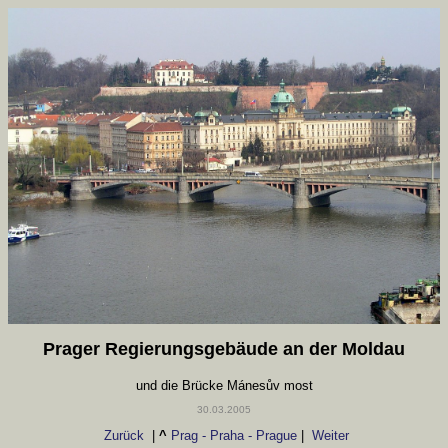
Prager Regierungsgebäude an der Moldau
und die Brücke Mánesův most
30.03.2005
Zurück
|
^
Prag - Praha - Prague
|
Weiter