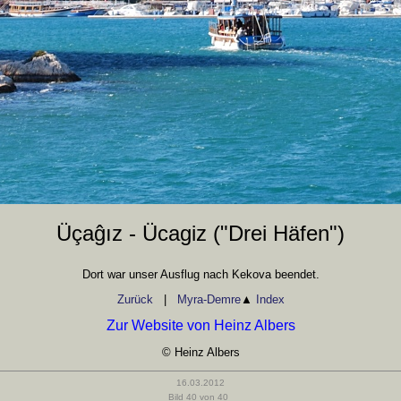
Üçaĝız - Ücagiz ("Drei Häfen")
Dort war unser Ausflug nach Kekova beendet.
Zurück
|
Myra-Demre
▲
Index
Zur Website von Heinz Albers
© Heinz Albers
16.03.2012
Bild 40 von 40