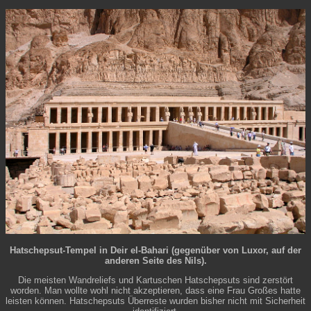
Hatschepsut-Tempel in Deir el-Bahari (gegenüber von Luxor, auf der
anderen Seite des Nils).
Die meisten Wandreliefs und Kartuschen Hatschepsuts sind zerstört
worden. Man wollte wohl nicht akzeptieren, dass eine Frau Großes hatte
leisten können. Hatschepsuts Überreste wurden bisher nicht mit Sicherheit