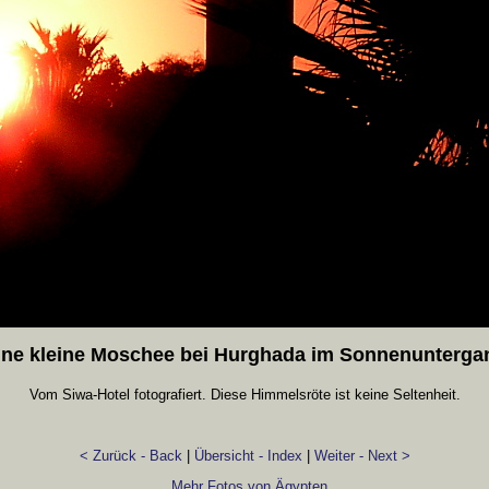
ine kleine Moschee bei Hurghada im Sonnenunterga
Vom Siwa-Hotel fotografiert. Diese Himmelsröte ist keine Seltenheit.
< Zurück - Back
|
Übersicht - Index
|
Weiter - Next >
Mehr Fotos von Ägypten