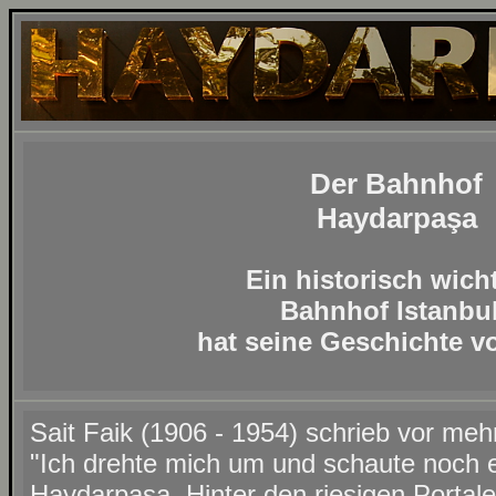
Der Bahnhof
Haydarpaşa
Ein historisch wich
Bahnhof Istanbu
hat seine Geschichte vo
Sait Faik (1906 - 1954) schrieb vor mehr
"Ich drehte mich um und schaute noch
Haydarpaşa. Hinter den riesigen Portal