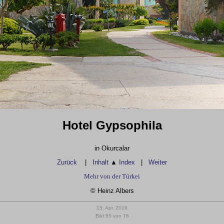
Hotel Gypsophila
in Okurcalar
Zurück
|
Inhalt
▲
Index
|
Weiter
Mehr von der Türkei
© Heinz Albers
15. Apr. 2016
Bild 55 von 76