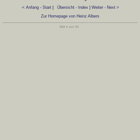
·< Anfang - Start
|
Übersicht - Index
|
Weiter - Next >
Zur Homepage von Heinz Albers
Bild 4 von 50