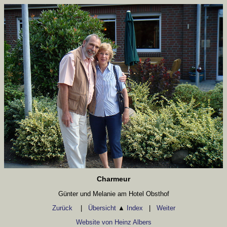
Charmeur
Günter und Melanie am Hotel Obsthof
Zurück
|
Übersicht
▲
Index
|
Weiter
Website von Heinz Albers