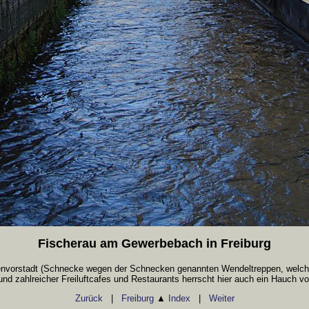
Fischerau am Gewerbebach in Freiburg
envorstadt (Schnecke wegen der Schnecken genannten Wendeltreppen, welche f
nd zahlreicher Freiluftcafes und Restaurants herrscht hier auch ein Hauch vo
Zurück
|
Freiburg
▲
Index
|
Weiter